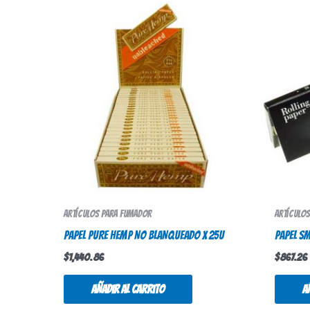
Artículos para fumador
Artículo
PAPEL PURE HEMP NO BLANQUEADO X 25U
PAPEL S
$
1,440.86
$
867.26
Añadir al carrito
A