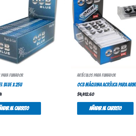
s para fumador
Artículos para fumador
L BLUE X 25U
OCB MÁQUINA ACRÍLICA PARA ARM
4
$
4,412.60
ñadir al carrito
Añadir al carrito