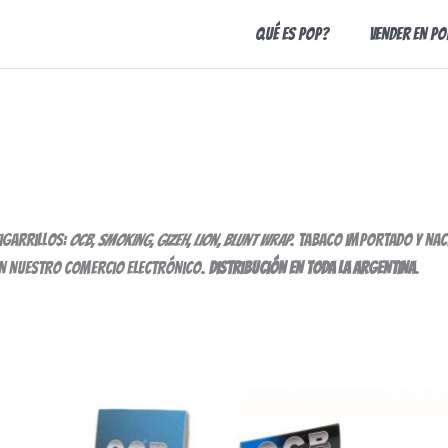
Qué es Pop?
Vender en Po
igarrillos:
OCB, Smoking, Gizeh, Lion, Blunt Wrap
. Tabaco importado y nac
en nuestro comercio electrónico.
Distribución en toda la Argentina
.