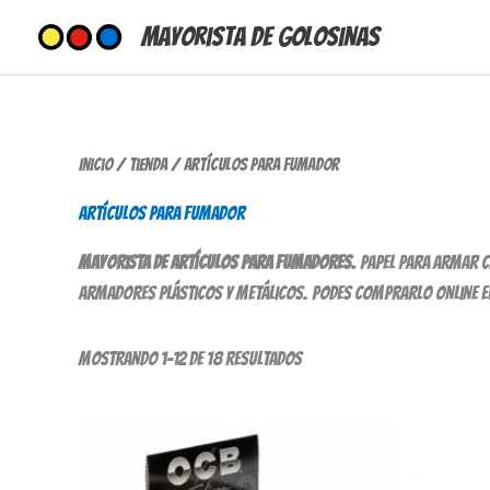
Ir
Mayorista de Golosinas
al
contenido
Ordenado
Inicio
/
Tienda
/ Artículos para fumador
por
los
Artículos para fumador
últimos
Mayorista de artículos para fumadores.
Papel para armar c
armadores plásticos y metálicos. Podes comprarlo online 
Mostrando 1–12 de 18 resultados