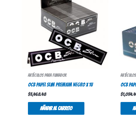
Artículos para fumador
Artículo
OCB PAPEL SLIM PREMIUM NEGRO X 1U
OCB PAPE
$
5,468.48
$
1,054.4
Añadir al carrito
A