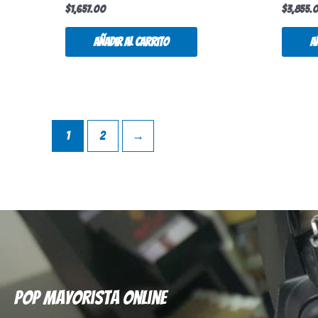
$
1,657.00
$
3,855.
Añadir al carrito
A
1
2
→
Pop mayorista online