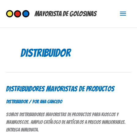
Ir
Menú
al
Mayorista de Golosinas
contenido
princi
Distribuidor
Distribuidores Mayoristas de Productos
Distribuidores
Mayoristas
Distribuidor
/ Por
Ana Gancedo
de
Productos
Somos distribuidores mayoristas de productos para kioscos y
maxikioscos. Amplio catálogo de artículos a precios inmejorables.
Entrega inmediata.