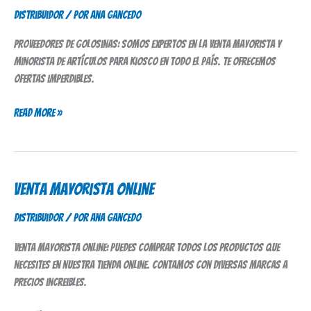
de
Distribuidor
/ Por
Ana Gancedo
Golosinas
Proveedores de golosinas: somos expertos en la venta mayorista y
minorista de artículos para kiosco en todo el país. Te ofrecemos
ofertas imperdibles.
Read More »
Venta Mayorista Online
Venta
Mayorista
Distribuidor
/ Por
Ana Gancedo
Online
Venta mayorista online: puedes comprar todos los productos que
necesites en nuestra tienda online. Contamos con diversas marcas a
precios increibles.