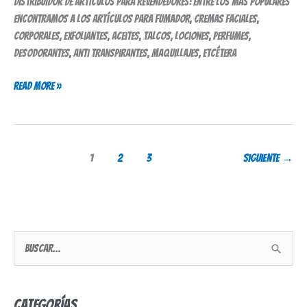
Distribuidor de artículos para revendedores: entre los más populares
Revendedores
encontramos a los artículos para fumador, cremas faciales,
corporales, exfoliantes, aceites, talcos, lociones, perfumes,
desodorantes, anti transpirantes, maquillajes, etcétera
Read More »
1
2
3
Siguiente
→
B
u
s
Categorías