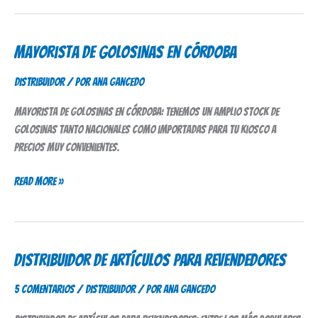
Mayorista de Golosinas en Córdoba
Mayorista
de
Distribuidor
/ Por
Ana Gancedo
Golosinas
en
Mayorista de golosinas en Córdoba: tenemos un amplio stock de
Córdoba
golosinas tanto nacionales como importadas para tu kiosco a
precios muy convenientes.
Read More »
Distribuidor de Artículos para Revendedores
Distribuidor
de
5 comentarios
/
Distribuidor
/ Por
Ana Gancedo
Artículos
para