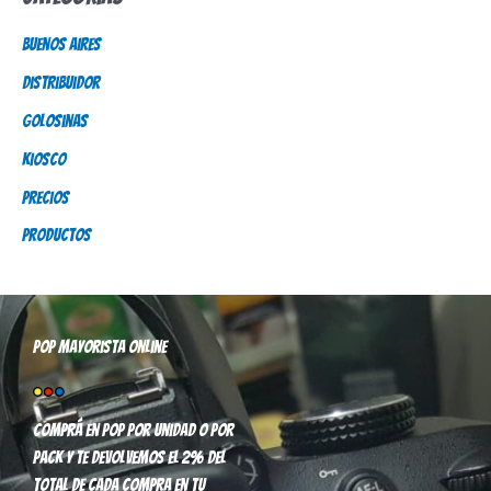
c
Buenos Aires
a
Distribuidor
r
p
Golosinas
o
Kiosco
r
Precios
:
Productos
Pop mayorista online
Comprá en pop por unidad o por
pack y te devolvemos el 2% del
total de cada compra en tu