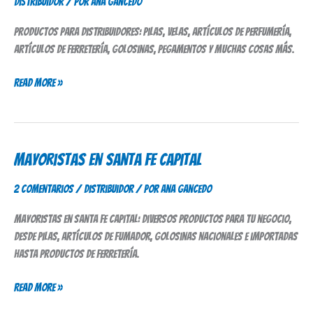
Distribuidor
/ Por
Ana Gancedo
Distribuidores
Productos para distribuidores: pilas, velas, artículos de perfumería,
artículos de ferretería, golosinas, pegamentos y muchas cosas más.
Read More »
Mayoristas en Santa Fe Capital
Mayoristas
en
2 comentarios
/
Distribuidor
/ Por
Ana Gancedo
Santa
Fe
Mayoristas en Santa Fe Capital: diversos productos para tu negocio,
Capital
desde pilas, artículos de fumador, golosinas nacionales e importadas
hasta productos de ferretería.
Read More »