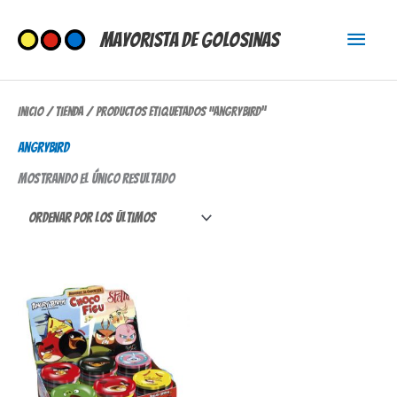
Ir
Menú
al
Mayorista de Golosinas
contenido
princi
Inicio
/
Tienda
/ Productos etiquetados “angrybird”
angrybird
Mostrando el único resultado