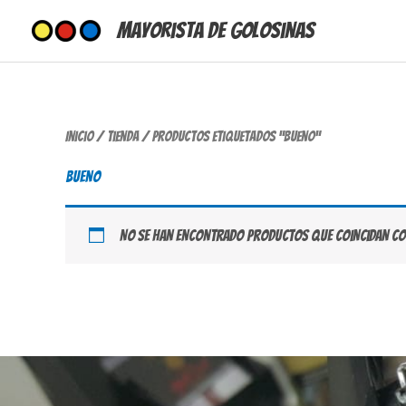
Ir
Mayorista de Golosinas
al
contenido
Inicio
/
Tienda
/ Productos etiquetados “bueno”
bueno
No se han encontrado productos que coincidan con