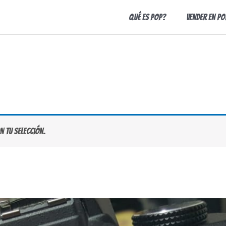
Qué es Pop?
Vender en Po
 tu selección.