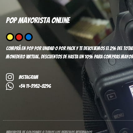
Pop mayorista online
Comprá en pop por unidad o por pack y te devolvemos el 2% del total
monedero virtual. Descuentos de hasta un 10% para compras mayor
Instagram
+54 11-3952-8296
Mayorista de Golosinas © Todos los derechos reservados.