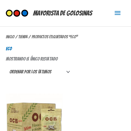
Ir
Menú
al
Mayorista de Golosinas
contenido
princi
Inicio
/
Tienda
/ Productos etiquetados “eco”
eco
Mostrando el único resultado