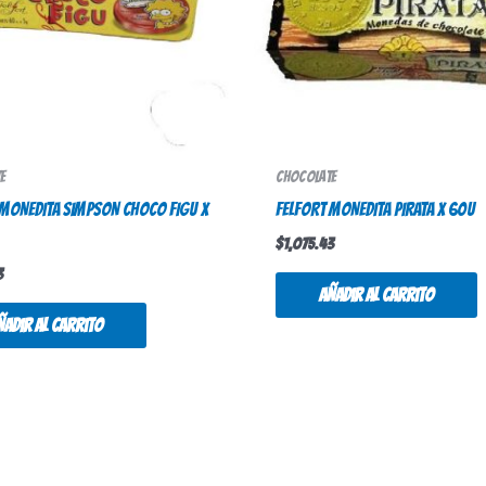
e
Chocolate
 MONEDITA SIMPSON CHOCO FIGU x
FELFORT MONEDITA PIRATA X 60u
$
1,075.43
3
Añadir al carrito
ñadir al carrito