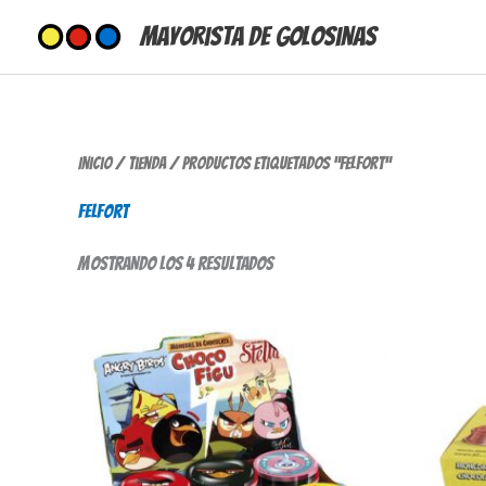
Ir
Mayorista de Golosinas
al
contenido
Ordenado
Inicio
/
Tienda
/ Productos etiquetados “felfort”
por
los
felfort
últimos
Mostrando los 4 resultados