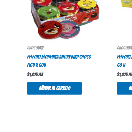
Chocolate
Chocolat
FELFORT MONEDITA ANGRYBIRD CHOCO
FELFORT
FIGU x 60u
60 u
$
1,075.43
$
1,075.4
Añadir al carrito
A