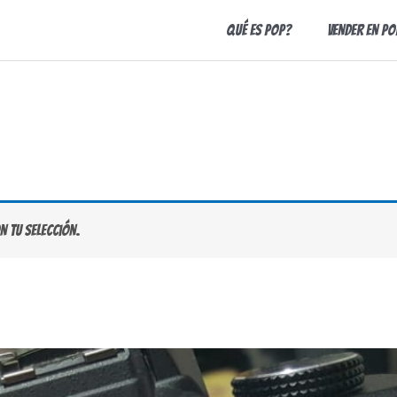
Qué es Pop?
Vender en Po
 tu selección.