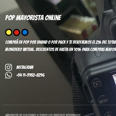
Pop mayorista online
Comprá en pop por unidad o por pack y te devolvemos el 2% del total
monedero virtual. Descuentos de hasta un 10% para compras mayor
Instagram
+54 11-3952-8296
Mayorista de Golosinas © Todos los derechos reservados.