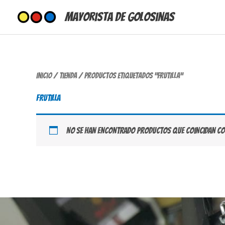
Ir
Mayorista de Golosinas
al
contenido
Inicio
/
Tienda
/ Productos etiquetados “FRUTILLA”
FRUTILLA
No se han encontrado productos que coincidan con