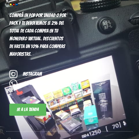
Comprá en pop por unidad o por
pack y te devolvemos el 2% del
total de cada compra en tu
monedero virtual. Descuentos
de hasta un 10% para compras
mayoristas.
Instagram
+54 11-3952-8296
Ir a la tienda