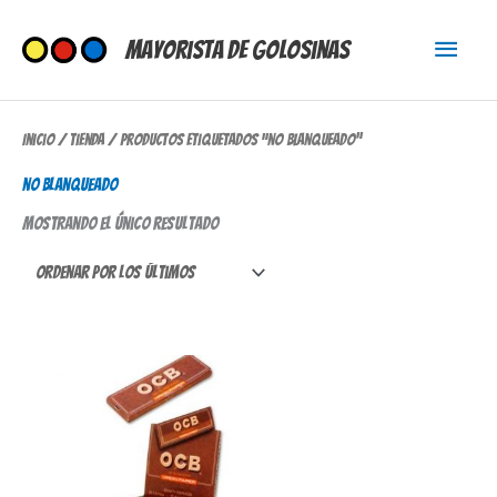
Ir
Menú
al
Mayorista de Golosinas
contenido
princi
Inicio
/
Tienda
/ Productos etiquetados “no blanqueado”
no blanqueado
Mostrando el único resultado