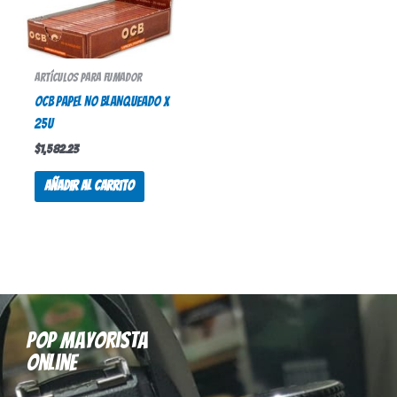
Artículos para fumador
OCB PAPEL NO BLANQUEADO X
25U
$
1,582.23
Añadir al carrito
Pop mayorista
online