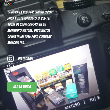
Comprá en pop por unidad o por
pack y te devolvemos el 2% del
total de cada compra en tu
monedero virtual. Descuentos
de hasta un 10% para compras
mayoristas.
Instagram
+54 11-3952-8296
Ir a la tienda