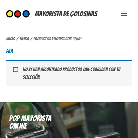
Ir
Menú
al
Mayorista de Golosinas
contenido
princi
Inicio
/
Tienda
/ Productos etiquetados “pila”
pila
No se han encontrado productos que coincidan con tu
selección.
Pop mayorista
online