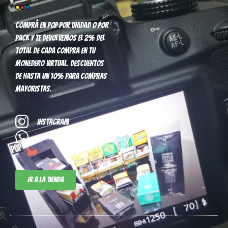
Comprá en pop por unidad o por
pack y te devolvemos el 2% del
total de cada compra en tu
monedero virtual. Descuentos
de hasta un 10% para compras
mayoristas.
Instagram
+54 11-3952-8296
Ir a la tienda