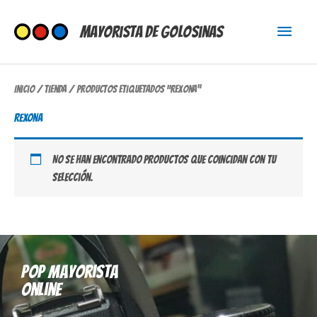
Ir
Menú
al
Mayorista de Golosinas
contenido
princi
Inicio
/
Tienda
/ Productos etiquetados “rexona”
rexona
No se han encontrado productos que coincidan con tu
selección.
Pop mayorista
online