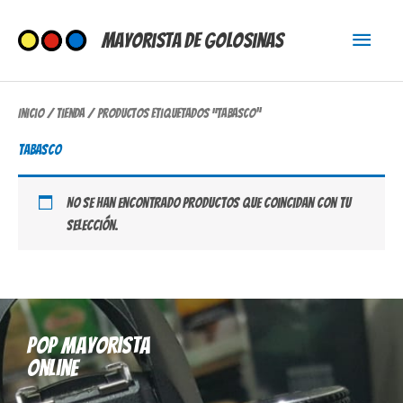
Ir
Menú
al
Mayorista de Golosinas
contenido
princi
Inicio
/
Tienda
/ Productos etiquetados “tabasco”
tabasco
No se han encontrado productos que coincidan con tu
selección.
Pop mayorista
online