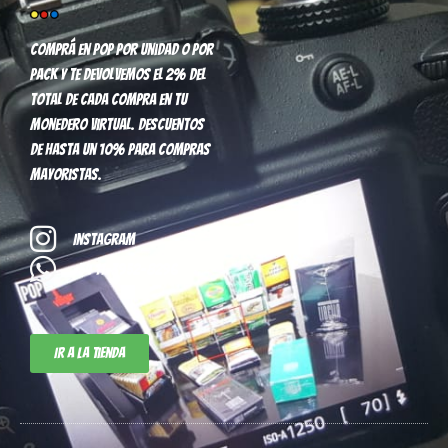
Comprá en pop por unidad o por
pack y te devolvemos el 2% del
total de cada compra en tu
monedero virtual. Descuentos
de hasta un 10% para compras
mayoristas.
Instagram
+54 11-3952-8296
Ir a la tienda