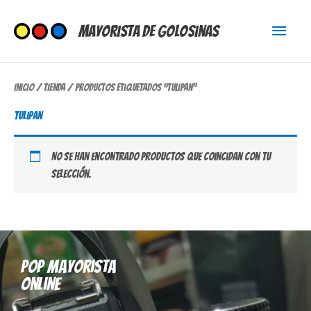
Ir
Menú
al
Mayorista de Golosinas
contenido
princi
Inicio
/
Tienda
/ Productos etiquetados “tulipan”
tulipan
No se han encontrado productos que coincidan con tu
selección.
Pop mayorista
online