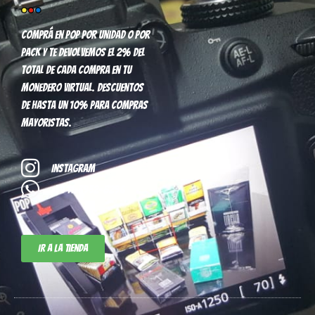
Comprá en pop por unidad o por
pack y te devolvemos el 2% del
total de cada compra en tu
monedero virtual. Descuentos
de hasta un 10% para compras
mayoristas.
Instagram
+54 11-3952-8296
Ir a la tienda