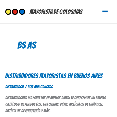
Ir
Menú
al
Mayorista de Golosinas
contenido
princi
Bs As
Distribuidores Mayoristas en Buenos Aires
Distribuidores
Mayoristas
Distribuidor
/ Por
Ana Gancedo
en
Buenos
Distribuidores mayoristas en Buenos Aires: te ofrecemos un amplio
Aires
catálogo de productos. Golosinas, pilas, artículos de fumador,
artículos de ferretería y más.