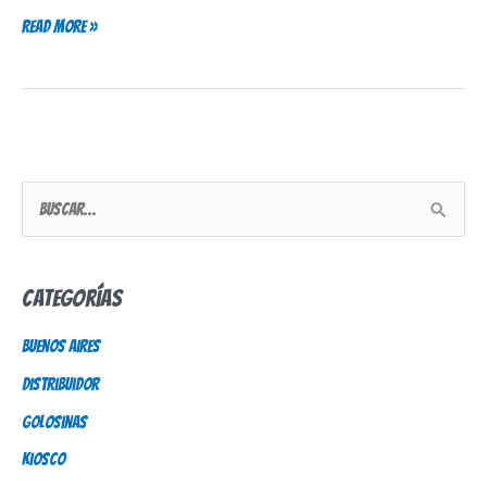
Read More »
B
u
s
Categorías
c
Buenos Aires
a
Distribuidor
r
p
Golosinas
o
Kiosco
r