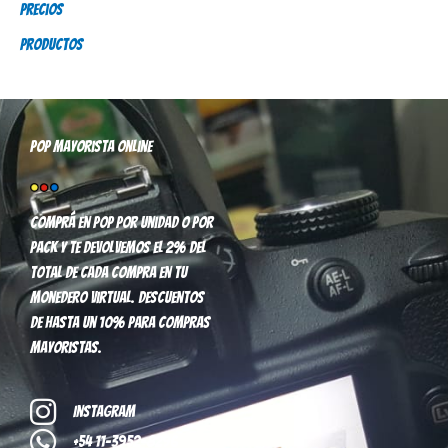
Precios
:
Productos
Pop mayorista online
Comprá en pop por unidad o por
pack y te devolvemos el 2% del
total de cada compra en tu
monedero virtual. Descuentos
de hasta un 10% para compras
mayoristas.
Instagram
+54 11-3952-8296