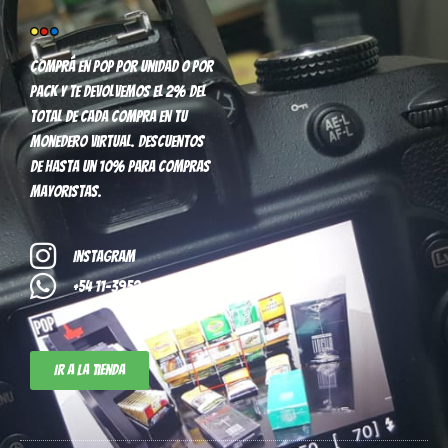
Comprá en pop por unidad o por
pack y te devolvemos el 2% del
total de cada compra en tu
monedero virtual. Descuentos
de hasta un 10% para compras
mayoristas.
Instagram
+54 11-3952-8296
Ir a la tienda