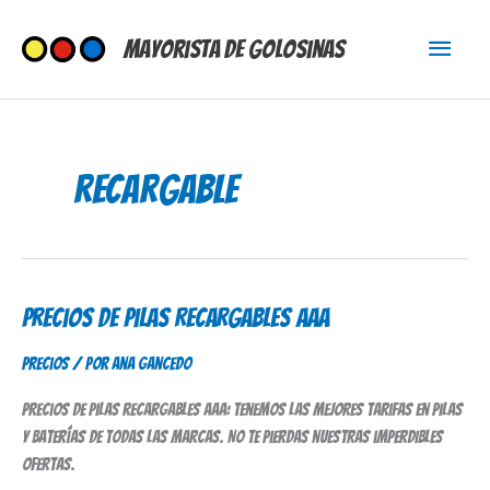
Ir
Menú
al
Mayorista de Golosinas
contenido
princi
recargable
Precios de Pilas Recargables AAA
Precios
de
Precios
/ Por
Ana Gancedo
Pilas
Recargables
Precios de pilas recargables AAA: tenemos las mejores tarifas en pilas
AAA
y baterías de todas las marcas. No te pierdas nuestras imperdibles
ofertas.