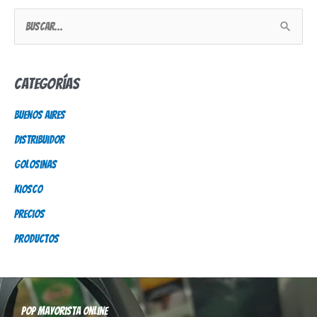
B
u
s
Categorías
c
Buenos Aires
a
Distribuidor
r
p
Golosinas
o
Kiosco
r
Precios
:
Productos
Pop mayorista online