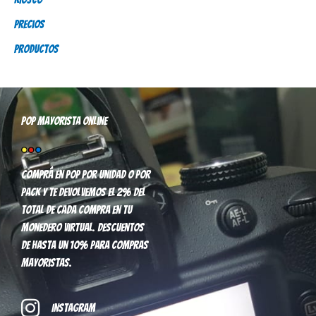
r
Precios
:
Productos
Pop mayorista online
Comprá en pop por unidad o por
pack y te devolvemos el 2% del
total de cada compra en tu
monedero virtual. Descuentos
de hasta un 10% para compras
mayoristas.
Instagram