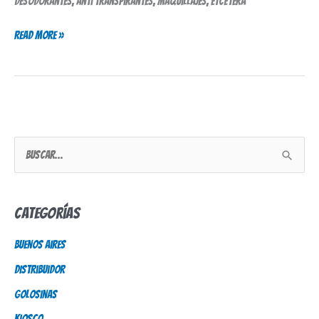
desodorantes, anti transpirantes, maquillajes, etcétera
Read More »
B
u
s
Categorías
c
Buenos Aires
a
Distribuidor
r
p
Golosinas
o
Kiosco