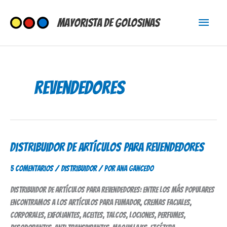
Ir
Menú
al
Mayorista de Golosinas
contenido
princi
revendedores
Distribuidor de Artículos para Revendedores
Distribuidor
de
5 comentarios
/
Distribuidor
/ Por
Ana Gancedo
Artículos
para
Distribuidor de artículos para revendedores: entre los más populares
Revendedores
encontramos a los artículos para fumador, cremas faciales,
corporales, exfoliantes, aceites, talcos, lociones, perfumes,