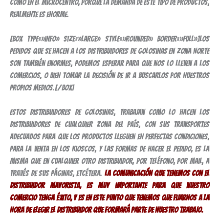
como en el microcentro, porque la demanda de este tipo de productos,
realmente es enorme.
[box type=»info» size=»large» style=»rounded» border=»full»]Los
pedidos que se hacen a los distribuidores de golosinas en Zona Norte
son también enormes, podemos esperar para que nos lo lleven a los
comercios, o bien tomar la decisión de ir a buscarlos por nuestros
propios medios.[/box]
Estos distribuidores de golosinas, trabajan como lo hacen los
distribuidores de cualquier zona del país, con sus transportes
adecuados para que los productos lleguen en perfectas condiciones,
para la venta en los kioscos, y las formas de hacer el pedido, es la
misma que en cualquier otro distribuidor, por teléfono, por mail, a
través de sus páginas, etcétera.
La comunicación que tenemos con el
distribuidor mayorista, es muy importante para que nuestro
comercio tenga éxito, y es en este punto que tenemos que fijarnos a la
hora de elegir el distribuidor que formará parte de nuestro trabajo.