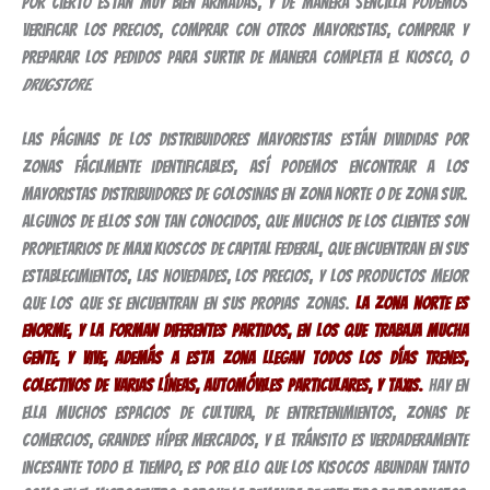
por cierto están muy bien armadas, y de manera sencilla podemos
verificar los precios, comprar con otros mayoristas, comprar y
preparar los pedidos para surtir de manera completa el kiosco, o
drugstore
.
Las páginas de los distribuidores mayoristas están divididas por
zonas fácilmente identificables, así podemos encontrar a los
mayoristas distribuidores de golosinas en Zona Norte o de Zona Sur.
Algunos de ellos son tan conocidos, que muchos de los clientes son
propietarios de maxi kioscos de Capital Federal, que encuentran en sus
establecimientos, las novedades, los precios, y los productos mejor
que los que se encuentran en sus propias zonas.
La zona norte es
enorme, y la forman diferentes partidos, en los que trabaja mucha
gente, y vive, además a esta zona llegan todos los días trenes,
colectivos de varias líneas, automóviles particulares, y taxis.
Hay en
ella muchos espacios de cultura, de entretenimientos, zonas de
comercios, grandes híper mercados, y el tránsito es verdaderamente
incesante todo el tiempo, es por ello que los kisocos abundan tanto