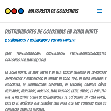
Ir
Menú
al
Mayorista de Golosinas
contenido
princi
Distribuidores de Golosinas en Zona Norte
2 comentarios
/
Distribuidor
/ Por
Ana Gancedo
[box type=»download» size=»large» style=»rounded»]Ofertas
golosinas por mayor[/box]
La zona Norte, es muy vasta y en ella existen infinidad de
comercios
mayoristas y minoristas
, de ventas de todo tipo, de ropa femenina y
masculina, de indumentaria deportiva, de lencería, grandes súper
mercados, mercados, kioscos, maxi kioscos, entre otros, es por ello
que si necesitas conocer distribuidores de golosinas en Zona Norte,
este es el artículo que deberías leer para que las compras para tu
comercio, sean las mejores.