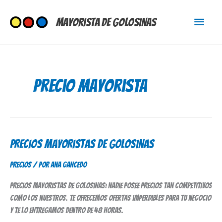
Ir
Menú
al
Mayorista de Golosinas
contenido
princi
precio mayorista
Precios Mayoristas de Golosinas
Precios
Mayoristas
Precios
/ Por
Ana Gancedo
de
Golosinas
Precios mayoristas de golosinas: nadie posee precios tan competitivos
como los nuestros. Te ofrecemos ofertas imperdibles para tu negocio
y te lo entregamos dentro de 48 horas.