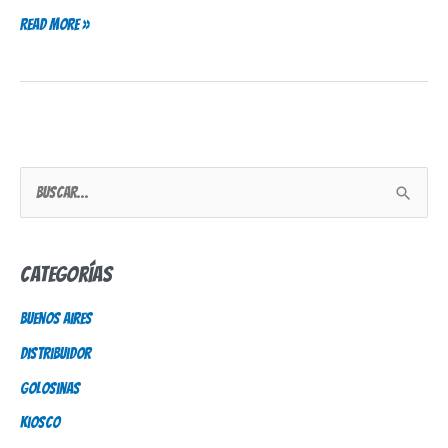
Read More »
B
u
s
Categorías
c
Buenos Aires
a
Distribuidor
r
p
Golosinas
o
Kiosco
r