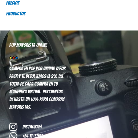
Precios
:
Productos
Pop mayorista online
Comprá en pop por unidad o por
pack y te devolvemos el 2% del
total de cada compra en tu
monedero virtual. Descuentos
de hasta un 10% para compras
mayoristas.
Instagram
+54 11-3952-8296