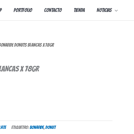
p
Portfolio
Contacto
Tienda
Noticias
ONAFIDE DONUTS BLANCAS X 78GR
LANCAS X 78GR
ate
Etiquetas:
bonafide
,
donut