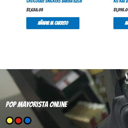
CHOCOLATE SNICKERS BARRA 52gr
KIT KAT 
$
7,638.05
$
1,593.
Añadir al carrito
A
Pop mayorista online