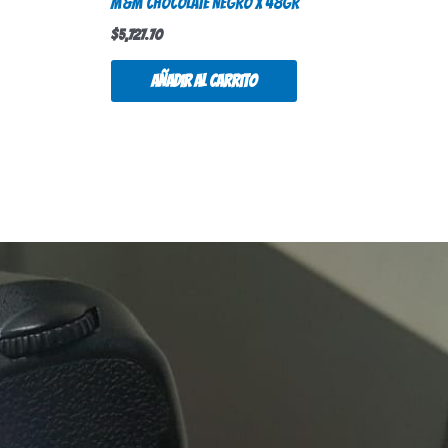
M&M CHOCOLATE NEGRO X 48GR
$
5,727.70
Añadir al carrito