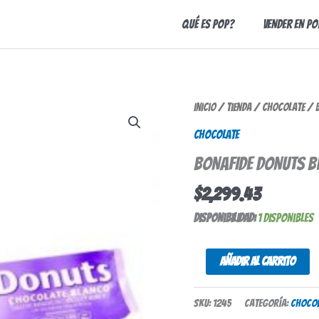
Qué es Pop?
Vender en Po
BONAFIDE
Inicio
/
Tienda
/
Chocolate
/ B
DONUTS
Chocolate
BLANCAS
BONAFIDE DONUTS B
X
78GR
$
2,299.43
cantidad
Disponibilidad:
1 disponibles
Añadir al carrito
SKU:
1245
Categoría:
Chocol