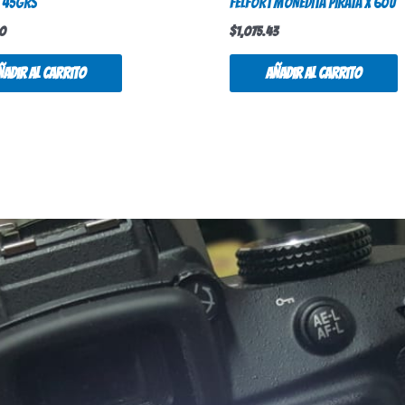
X 45GRS
FELFORT MONEDITA PIRATA X 60u
00
$
1,075.43
ñadir al carrito
Añadir al carrito