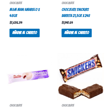
Chocolate
Chocolate
M&M MANI AMARILLO X
CHOCOLATE SNICKERS
48GR
BARRITA 21,5gr X 24u
$
7,636.34
$
1,947.64
Añadir al carrito
Añadir al carrito
Chocolate
Chocolate