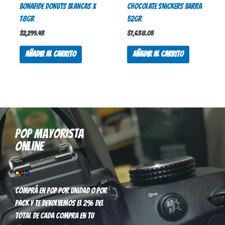
BONAFIDE DONUTS BLANCAS X
CHOCOLATE SNICKERS BARRA
78GR
52gr
$
2,299.43
$
7,638.05
Añadir al carrito
Añadir al carrito
Pop mayorista
online
Comprá en pop por unidad o por
pack y te devolvemos el 2% del
total de cada compra en tu