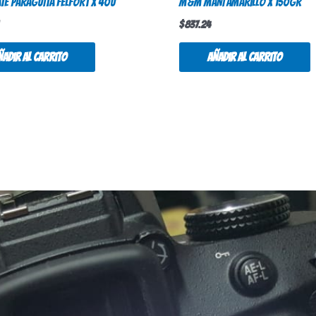
TE PARAGUITA FELFORT X 40U
M&M MANI AMARILLO X 150GR
$
837.24
ñadir al carrito
Añadir al carrito