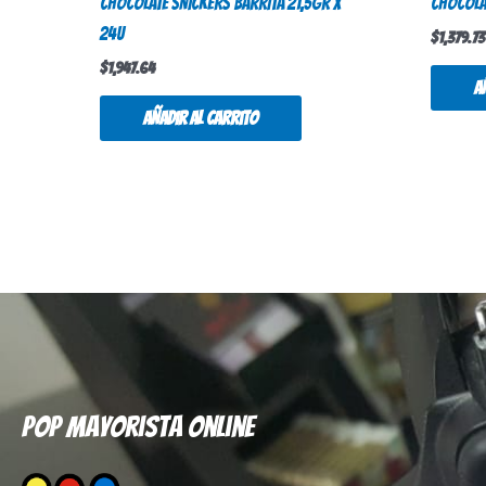
CHOCOLATE SNICKERS BARRITA 21,5gr X
CHOCOLA
24u
$
1,379.73
$
1,947.64
A
Añadir al carrito
Pop mayorista online