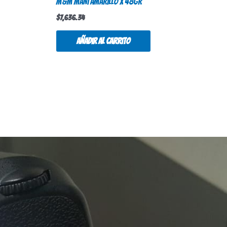
M&M MANI AMARILLO X 48GR
$
7,636.34
Añadir al carrito