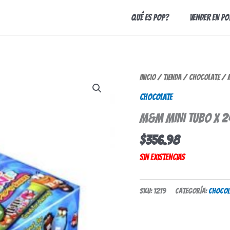
Qué es Pop?
Vender en Po
Inicio
/
Tienda
/
Chocolate
/ M
Chocolate
M&M MINI TUBO X 2
$
356.98
Sin existencias
SKU:
1219
Categoría:
Chocol