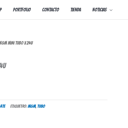
p
Portfolio
Contacto
Tienda
Noticias
&M MINI TUBO X 24u
4u
ate
Etiquetas:
m&m
,
tubo