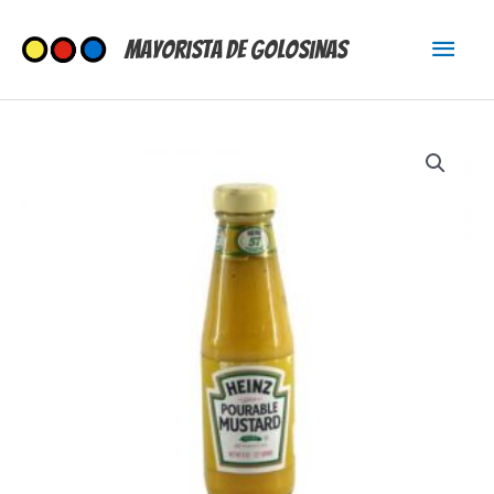
Ir
Menú
al
Mayorista de Golosinas
contenido
princi