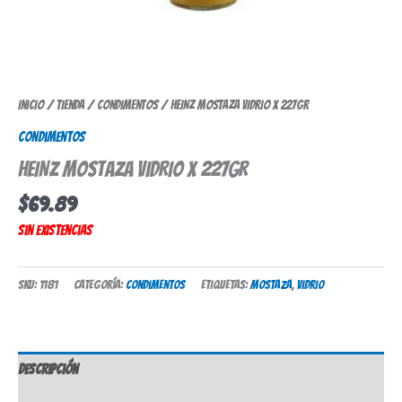
Inicio
/
Tienda
/
Condimentos
/ HEINZ MOSTAZA VIDRIO X 227GR
Condimentos
HEINZ MOSTAZA VIDRIO X 227GR
$
69.89
Sin existencias
SKU:
1181
Categoría:
Condimentos
Etiquetas:
mostaza
,
vidrio
Descripción