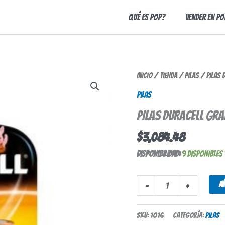
Qué es Pop?
Vender en Po
PILAS
Inicio
/
Tienda
/
Pilas
/ PILAS 
DURACELL
Pilas
GRANDES
PILAS DURACELL GRA
X
2U
$
3,084.48
cantidad
Disponibilidad:
9 disponibles
A
-
+
SKU:
1016
Categoría:
Pilas