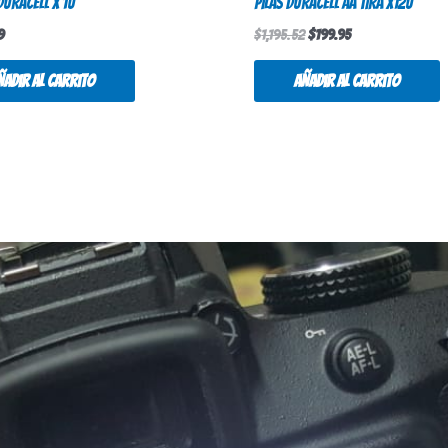
DURACELL X 1U
PILAS DURACELL AA TIRA X12U
9
$
1,195.52
$
199.95
ñadir al carrito
Añadir al carrito