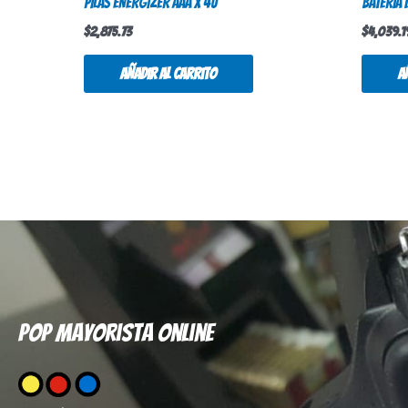
PILAS ENERGIZER AAA X 4U
BATERIA 
$
2,875.73
$
4,039.1
Añadir al carrito
A
Pop mayorista online