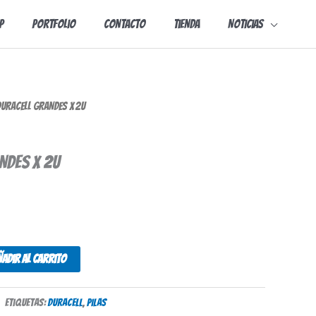
p
Portfolio
Contacto
Tienda
Noticias
DURACELL GRANDES X 2U
NDES X 2U
ñadir al carrito
Etiquetas:
Duracell
,
pilas