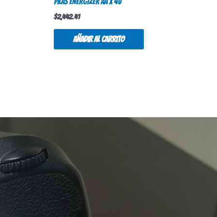
PILAS ENERGIZER AA X 4U
$
2,442.41
Añadir al carrito