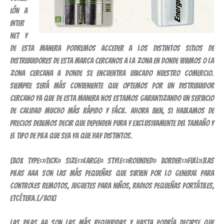
ión a
Inter
net y
de esta manera podremos acceder a los distintos sitios de
distribuidores de esta marca cercanos a la zona en donde vivimos o la
zona cercana a donde se encuentra ubicado nuestro comercio.
Siempre será más conveniente que optemos por un distribuidor
cercano ya que de esta manera nos estamos garantizando un servicio
de calidad mucho más rápido y fácil. Ahora bien, si hablamos de
precios debemos decir que dependen pura y exclusivamente del tamaño y
el tipo de pila que sea ya que hay distintos.
[box type=»tick» size=»large» style=»rounded» border=»full»]Las
pilas AAA son las más pequeñas que sirven por lo general para
controles remotos, juguetes para niños, radios pequeñas portátiles,
etcétera.[/box]
Las pilas AA son las más requeridas y hasta podría decirse que