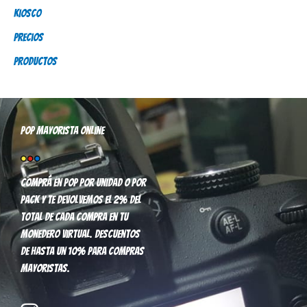
o
Kiosco
r
Precios
:
Productos
Pop mayorista online
Comprá en pop por unidad o por
pack y te devolvemos el 2% del
total de cada compra en tu
monedero virtual. Descuentos
de hasta un 10% para compras
mayoristas.