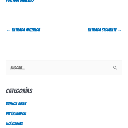
Por Ana Gancedo
←
Entrada anterior
Entrada siguiente
→
B
u
s
Categorías
c
Buenos Aires
a
Distribuidor
r
p
Golosinas