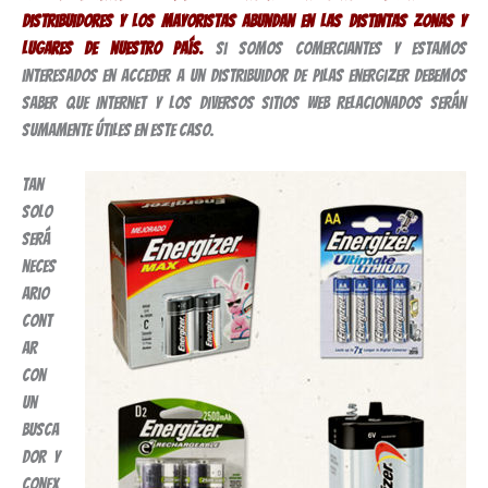
distribuidores y los mayoristas abundan en las distintas zonas y
lugares de nuestro país.
Si somos comerciantes y estamos
interesados en acceder a un distribuidor de pilas Energizer debemos
saber que Internet y los diversos sitios Web relacionados serán
sumamente útiles en este caso.
Tan
solo
será
neces
ario
cont
ar
con
un
busca
dor y
conex