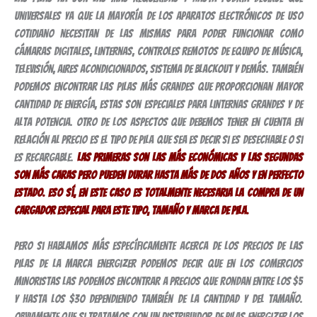
universales ya que la mayoría de los aparatos electrónicos de uso
cotidiano necesitan de las mismas para poder funcionar como
cámaras digitales, linternas, controles remotos de equipo de música,
televisión, aires acondicionados, sistema de blackout y demás. También
podemos encontrar las pilas más grandes que proporcionan mayor
cantidad de energía, estas son especiales para linternas grandes y de
alta potencia. Otro de los aspectos que debemos tener en cuenta en
relación al precio es el tipo de pila que sea es decir si es desechable o si
es recargable.
Las primeras son las más económicas y las segundas
son más caras pero pueden durar hasta más de dos años y en perfecto
estado. Eso sí, en este caso es totalmente necesaria la compra de un
cargador especial para este tipo, tamaño y marca de pila.
Pero si hablamos más específicamente acerca de los precios de las
pilas de la marca Energizer podemos decir que en los comercios
minoristas las podemos encontrar a precios que rondan entre los $5
y hasta los $30 dependiendo también de la cantidad y del tamaño.
Obviamente que si tratamos con un distribuidor de pilas Energizer los