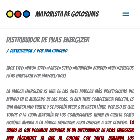
Ir
Menú
al
Mayorista de Golosinas
contenido
princi
Distribuidor de Pilas Energizer
/
Distribuidor
/ Por
Ana Gancedo
[box type=»info» size=»large» style=»rounded» border=»full»]Precios
pilas Energizer por mayor[/box]
La marca Energizer es una de las siete marcas más prestigiosas del
mundo en el mercado de las pilas. Si bien tiene competencia directa, es
una marca muy fuerte y se podría decir que hasta líder. Por eso es que
todos o la gran mayoría de los comerciantes tienen en cuenta como
primera medida a la marca Energizer para ofrecer a sus clientes.
Lo
bueno es que podemos disponer de un distribuidor de pilas Energizer
muy fácilmente ya que al contar con tanta demanda los