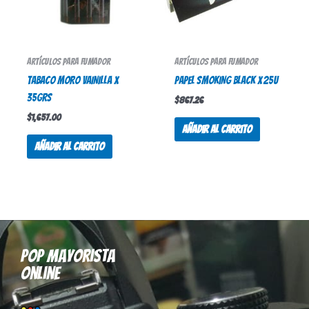
Artículos para fumador
Artículos para fumador
TABACO MORO VAINILLA X
PAPEL SMOKING BLACK X 25U
35Grs
$
867.26
$
1,657.00
Añadir al carrito
Añadir al carrito
Pop mayorista
online