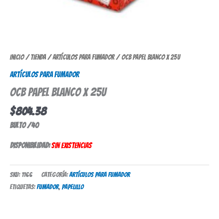
Inicio
/
Tienda
/
Artículos para fumador
/ OCB PAPEL BLANCO X 25U
Artículos para fumador
OCB PAPEL BLANCO X 25U
$
804.38
Bulto /40
Disponibilidad:
Sin existencias
SKU:
1166
Categoría:
Artículos para fumador
Etiquetas:
fumador
,
papelillo