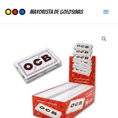
Ir
Menú
al
Mayorista de Golosinas
contenido
princi